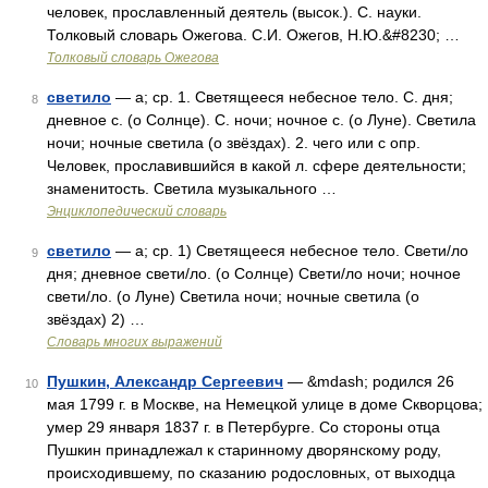
человек, прославленный деятель (высок.). С. науки.
Толковый словарь Ожегова. С.И. Ожегов, Н.Ю.&#8230; …
Толковый словарь Ожегова
светило
— а; ср. 1. Светящееся небесное тело. С. дня;
8
дневное с. (о Солнце). С. ночи; ночное с. (о Луне). Светила
ночи; ночные светила (о звёздах). 2. чего или с опр.
Человек, прославившийся в какой л. сфере деятельности;
знаменитость. Светила музыкального …
Энциклопедический словарь
светило
— а; ср. 1) Светящееся небесное тело. Свети/ло
9
дня; дневное свети/ло. (о Солнце) Свети/ло ночи; ночное
свети/ло. (о Луне) Светила ночи; ночные светила (о
звёздах) 2) …
Словарь многих выражений
Пушкин, Александр Сергеевич
— &mdash; родился 26
10
мая 1799 г. в Москве, на Немецкой улице в доме Скворцова;
умер 29 января 1837 г. в Петербурге. Со стороны отца
Пушкин принадлежал к старинному дворянскому роду,
происходившему, по сказанию родословных, от выходца