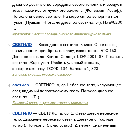
дневное достигло до середины своего течения, и воздух и
земля казались от лучей его зажжены (Фонвизин. Иосиф).
Погасло дневное светило; На море синее вечерний пал
туман (Пушкин. «Погасло дневное светило…»). На&#8230;
…
Фразеологический словарь русского литературного языка
СВЕТИЛО
— Восходящее светило. Книжн. О человеке,
5
начинающем приобретать славу, известность. БТС 153.
Дневное светило. Книжн. Солнце. ШЗФ 2001, 67. Погасить
светило. Жарг. угол. Разбить уличный фонарь,
электролампочку. ТСУЖ, 134; Балдаев 1, 323 …
Большой словарь русских поговорок
светило
— СВЕТИЛО, а, ср Небесное тело, излучающее
6
свет, видимый человеческому глазу. Погасло дневное
светило… (П.) …
Толковый словарь русских существительных
СВЕТИЛО
— СВЕТИЛО, а, ср. 1. Светящееся небесное
7
тело. Движение небесных светил. Дневное с. (солнце;
устар.). Ночное с. (луна; устар.). 2. перен. Знаменитый