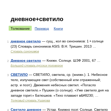
дневное+светило
Толкование
Перевод
Книги
дневное светило
— сущ., кол во синонимов: 1 • солнце
1
(23) Словарь синонимов ASIS. В.Н. Тришин. 2013 …
Словарь синонимов
Дневное светило
— Книжн. Солнце. ШЗФ 2001, 67 …
2
Большой словарь русских поговорок
СВЕТИЛО
— СВЕТИЛО, светила, ср. (книжн.). 1. Небесное
3
тело, излучающее свет (собственный или отраженный;
астр. и поэт.). Движения небесных светил. «Погасло
дневное светило.» Пушкин (о солнце). «Уже светило дня на
западе горит.» Батюшков. «Тихо плавают в&#8230; …
Толковый словарь Ушакова
Светило дневное
— Устар. Книжно поэт. Солнце. Светило
4