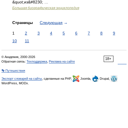
&quot;из&#8230; …
Большая биографическая энциклопедия
Страницы
Следующая
→
1
2
3
4
5
6
7
8
9
10
11
© Академик, 2000-2026
18+
Обратная связь:
Техподдержка
,
Реклама на сайте
👣 Путешествия
Экспорт словарей на сайты
, сделанные на PHP,
Joomla,
Drupal,
WordPress, MODx.